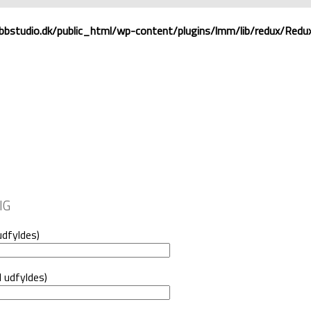
bstudio.dk/public_html/wp-content/plugins/lmm/lib/redux/ReduxC
IG
udfyldes)
l udfyldes)